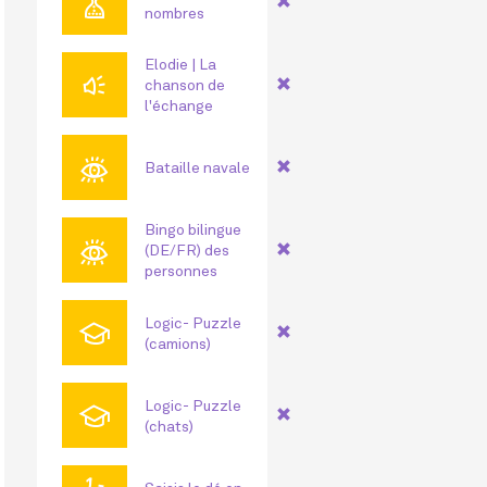
⏳
nombres
Elodie | La
🔊
chanson de
l'échange
👁
Bataille navale
Bingo bilingue
👁
(DE/FR) des
personnes
🎓
Logic- Puzzle
(camions)
🎓
Logic- Puzzle
(chats)