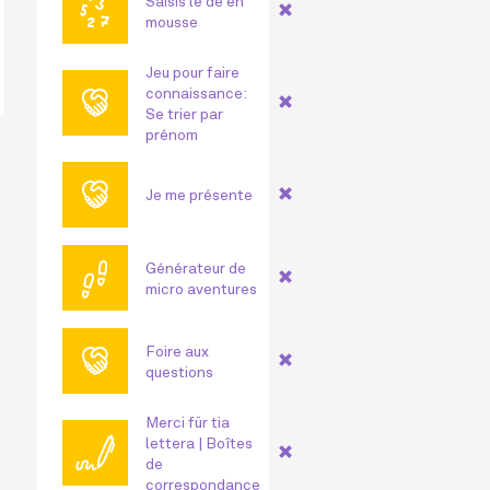
🔢
Saisis le dé en
mousse
Jeu pour faire
🤝
connaissance:
Se trier par
prénom
🤝
Je me présente
👣
Générateur de
micro aventures
🤝
Foire aux
questions
Merci für tia
🖊
lettera | Boîtes
de
correspondance