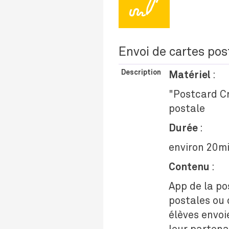
🖊
Envoi de cartes pos
Description
Matériel
:
"Postcard Cr
postale
Durée
:
environ 20m
Contenu
:
App de la po
postales ou d
élèves envo
leur partena