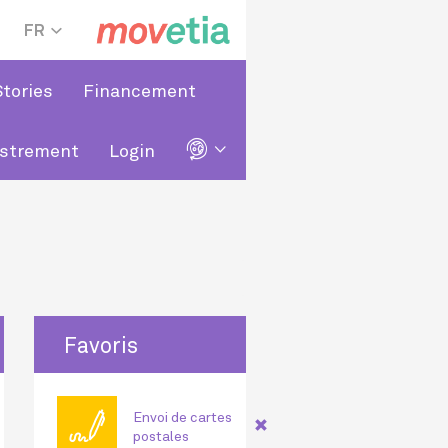
FR
Stories
Financement
🌐
istrement
Login
Favoris
🖊
Envoi de cartes
postales