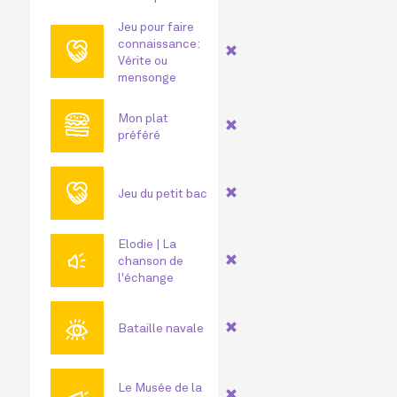
Jeu pour faire
🤝
connaissance:
Vérite ou
mensonge
🍔
Mon plat
préféré
🤝
Jeu du petit bac
Elodie | La
🔊
chanson de
l'échange
👁
Bataille navale
📣
Le Musée de la