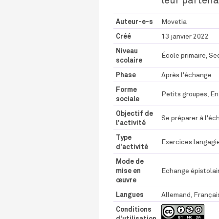
Auteur-e-s
Movetia
Créé
13 janvier 2022
Niveau
École primaire, Se
scolaire
Phase
Après l'échange
Forme
Petits groupes, En
sociale
Objectif de
Se préparer à l'éc
l'activité
Type
Exercices langagi
d'activité
Mode de
mise en
Echange épistolai
œuvre
Langues
Allemand, Français
Conditions
d'utilisation