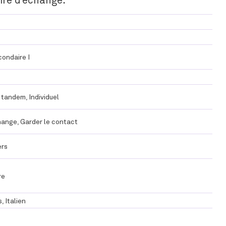
condaire I
 tandem, Individuel
hange, Garder le contact
ers
re
, Italien