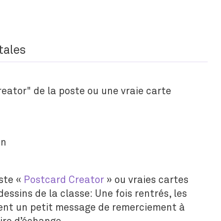
tales
eator" de la poste ou une vraie carte
in
ste «
Postcard Creator
» ou vraies cartes
essins de la classe: Une fois rentrés, les
ient un petit message de remerciement à
ire d’échange.