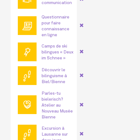
communication
Questionnaire
💻
pour faire
connaissance
en ligne
Camps de ski
🏅
bilingues « Deux
im Schnee »
Découvrir le
👣
bilinguisme à
Biel/Bienne
Parles-tu
bielerisch?
🤝
Atelier au
Nouveau Musée
Bienne
Excursion à
👣
Lausanne sur
deux jours