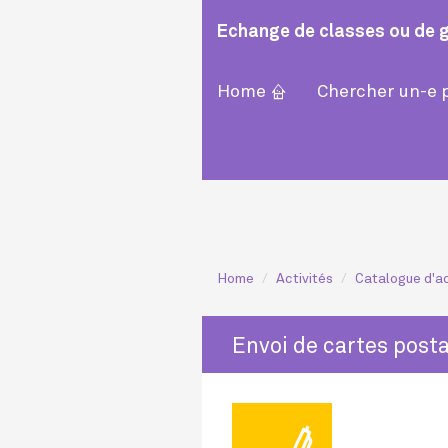
Echange de classes ou de 
⌂
Home
Chercher un-e 
Home
Activités
Catalogue d'ac
Envoi de cartes post