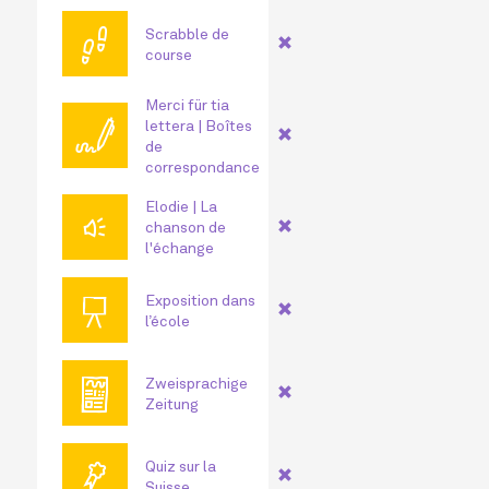
👣
Scrabble de
course
Merci für tia
🖊
lettera | Boîtes
de
correspondance
Elodie | La
🔊
chanson de
l'échange
📜
Exposition dans
l’école
📰
Zweisprachige
Zeitung
🏅
Quiz sur la
Suisse