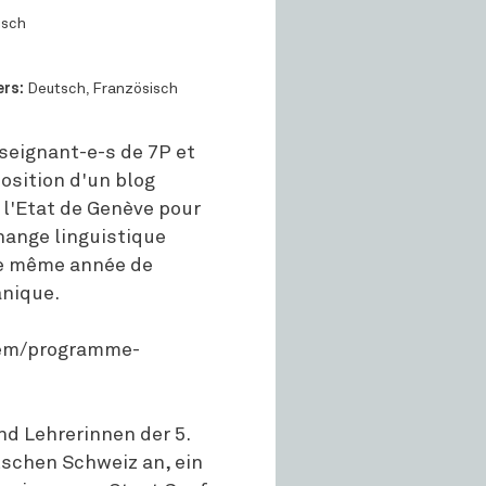
usch
rs:
Deutsch, Französisch
seignant-e-s de 7P et
osition d'un blog
 l'Etat de Genève pour
change linguistique
de même année de
anique.
elem/programme-
nd Lehrerinnen der 5.
tschen Schweiz an, ein