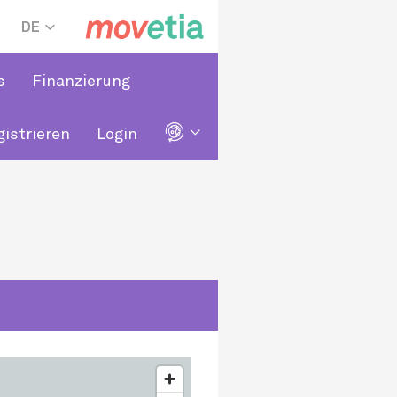
DE
s
Finanzierung
🌐
gistrieren
Login