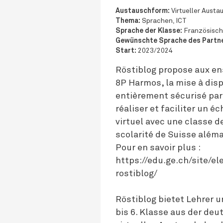
Austauschform:
Virtueller Austa
Thema:
Sprachen, ICT
Sprache der Klasse:
Französisch
Gewünschte Sprache des Partne
Start:
2023/2024
Röstiblog propose aux en
8P Harmos, la mise à disp
entièrement sécurisé par
réaliser et faciliter un é
virtuel avec une classe 
scolarité de Suisse além
Pour en savoir plus :
https://edu.ge.ch/site/
rostiblog/
Röstiblog bietet Lehrer u
bis 6. Klasse aus der deu