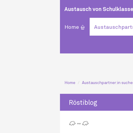
Austausch von Schulklasse
⌂
Home
Austauschpart
Home
Austauschpartner:in such
Röstiblog
🇨 ↔ 🇨