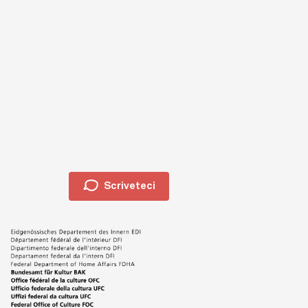
🗩
Scriveteci