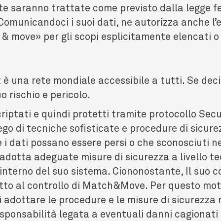
ite saranno trattate come previsto dalla legge f
 Comunicandoci i suoi dati, ne autorizza anche l’
 move» per gli scopi esplicitamente elencati o a
 è una rete mondiale accessibile a tutti. Se dec
o rischio e pericolo.
 criptati e quindi protetti tramite protocollo Se
go di tecniche sofisticate e procedure di sicurez
i dati possano essere persi o che sconosciuti ne 
otta adeguate misure di sicurezza a livello tec
’interno del suo sistema. Ciononostante, Il suo co
tto al controllo di Match&Move. Per questo motiv
 di adottare le procedure e le misure di sicurez
esponsabilità legata a eventuali danni cagionati 