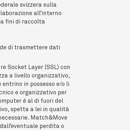
ederale svizzera sulla
elaborazione all’interno
 fini di raccolta
ide di trasmettere dati
cure Socket Layer (SSL) con
za a livello organizzativo,
entrino in possesso e/o li
nico e organizzativo per
mputer è al di fuori del
o, spetta a lei in qualità
za necessarie. Match&Move
dall’eventuale perdita o