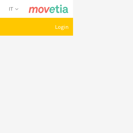
IT
Login